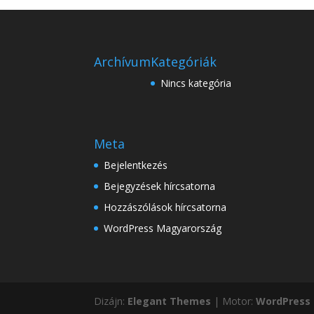
Archívum
Kategóriák
Nincs kategória
Meta
Bejelentkezés
Bejegyzések hírcsatorna
Hozzászólások hírcsatorna
WordPress Magyarország
Dizájn:
Elegant Themes
| Motor:
WordPress