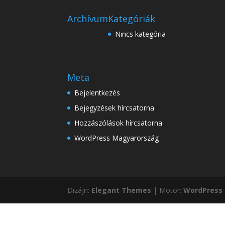
Archívum
Kategóriák
Nincs kategória
Meta
Bejelentkezés
Bejegyzések hírcsatorna
Hozzászólások hírcsatorna
WordPress Magyarország
Dizájn:
Elegant Themes
| Motor:
WordPress