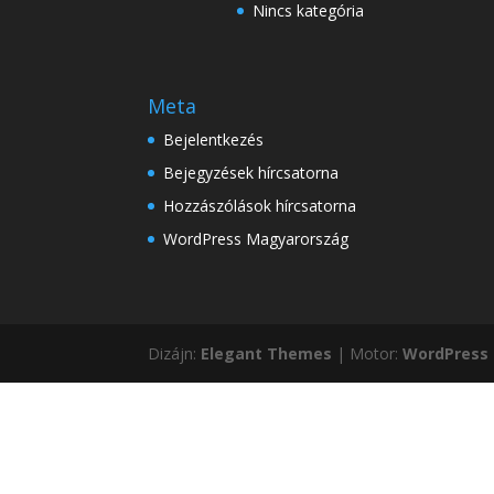
Nincs kategória
Meta
Bejelentkezés
Bejegyzések hírcsatorna
Hozzászólások hírcsatorna
WordPress Magyarország
Dizájn:
Elegant Themes
| Motor:
WordPress