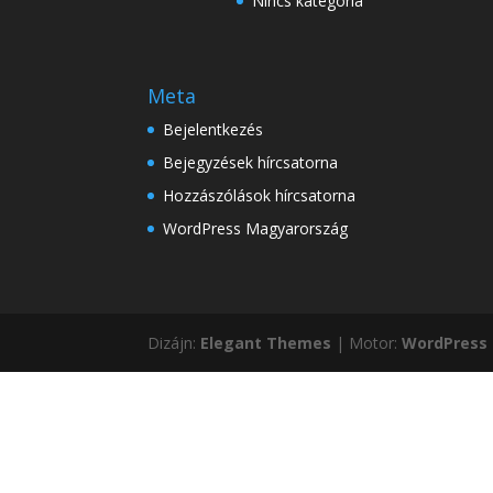
Nincs kategória
Meta
Bejelentkezés
Bejegyzések hírcsatorna
Hozzászólások hírcsatorna
WordPress Magyarország
Dizájn:
Elegant Themes
| Motor:
WordPress