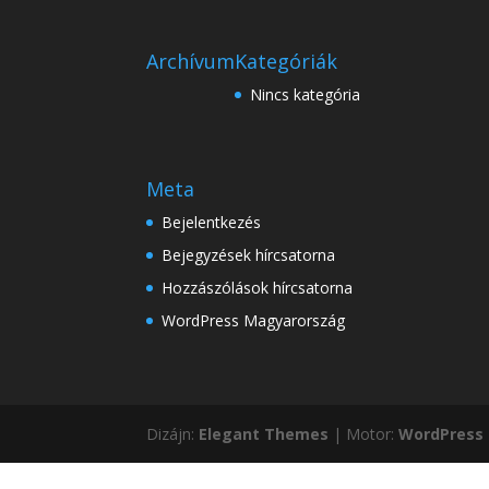
Archívum
Kategóriák
Nincs kategória
Meta
Bejelentkezés
Bejegyzések hírcsatorna
Hozzászólások hírcsatorna
WordPress Magyarország
Dizájn:
Elegant Themes
| Motor:
WordPress