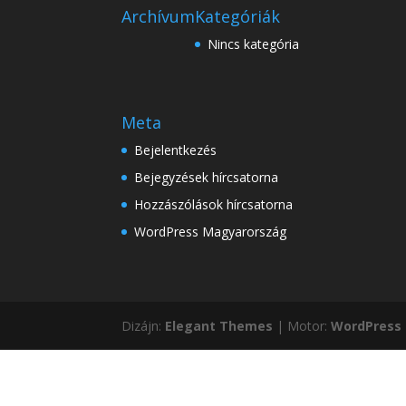
Archívum
Kategóriák
Nincs kategória
Meta
Bejelentkezés
Bejegyzések hírcsatorna
Hozzászólások hírcsatorna
WordPress Magyarország
Dizájn:
Elegant Themes
| Motor:
WordPress