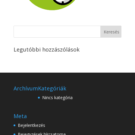
Legutóbbi hozzászólások
Archívum
Kategóriák
Nincs kategória
Meta
Bejelentkezés
Bejegyzések hírcsatorna