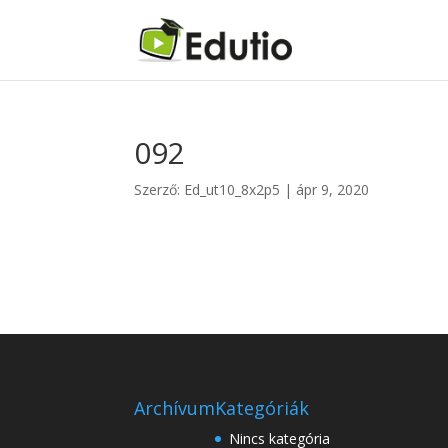
092
Szerző:
Ed_ut10_8x2p5
|
ápr 9, 2020
Archívum
Kategóriák
Nincs kategória