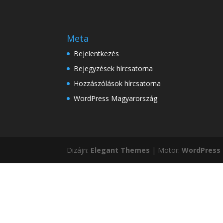
Meta
Bejelentkezés
Bejegyzések hírcsatorna
Hozzászólások hírcsatorna
WordPress Magyarország
Dizájn:
Elegant Themes
| Motor:
WordPress