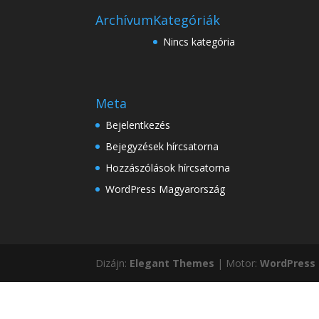
Archívum
Kategóriák
Nincs kategória
Meta
Bejelentkezés
Bejegyzések hírcsatorna
Hozzászólások hírcsatorna
WordPress Magyarország
Dizájn:
Elegant Themes
| Motor:
WordPress