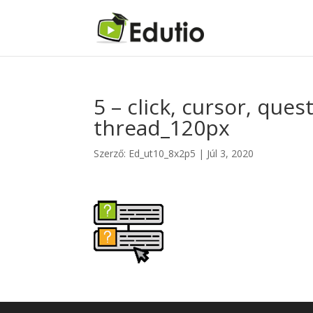
5 – click, cursor, ques
thread_120px
Szerző:
Ed_ut10_8x2p5
|
Júl 3, 2020