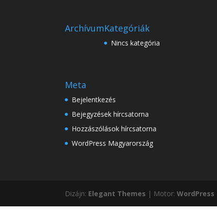
Archívum
Kategóriák
Nincs kategória
Meta
Bejelentkezés
Bejegyzések hírcsatorna
Hozzászólások hírcsatorna
WordPress Magyarország
Dizájn:
Elegant Themes
| Motor:
WordPress